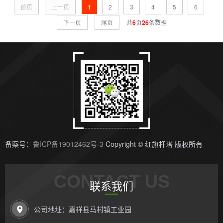
首页
上一页
1
2
3
4
5
6
下一页
尾页
共
6
页
26
条数据
备案号：
鲁ICP备19012462号-3
Copyright © 红旗杆塔 版权所有
CONTACT US
联系我们
公司地址：嘉祥县马村镇工业园