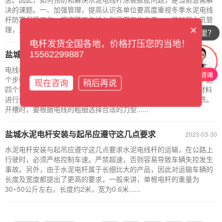
决的课题。一、加强管理，提高认识各单位要高度重视冬季水泥电线
杆防寒保暖工作，把这项工作纳入到日常工作中来。一是加强人员管
×
理，对相关人员进行安全培训教育，增强其安......
你们公司在哪里？
电杆发货全国各地，价格打压您的当地！
盐城电线杆生产全过程及注意事项
15562299887
2023-03-30
电线杆生产全过程：电线杆生产过程分为下料、绕制、焊接和打磨四
个步骤，每个步骤都有相应的注意事项，下面小编为大家讲解一下这
现在咨询
稍后再说
四个环节的要点。一、电线杆下料1.根据客户图纸的要求，将原材料
进行切割或开槽处理。在切割过程中，要保证材料表面干净无杂质。
开槽时，要根据电线的粗细选择合适的刀型......
盐城水泥电杆安装与起吊应遵守这几点要求
2023-03-30
水泥电杆安装与起吊应遵守这几点要求水泥电线杆的运输，在公路上
行驶时，必须严格控制车速。严禁超速，否则容易导致车辆失控发生
事故。另外，由于水泥电杆属于长细比大的产品，因此对运输车辆的
长度及宽度都提出了更高的要求，一般来讲，单根电杆的重量为
30~50公斤左右，长度约2米，宽为0.6米......