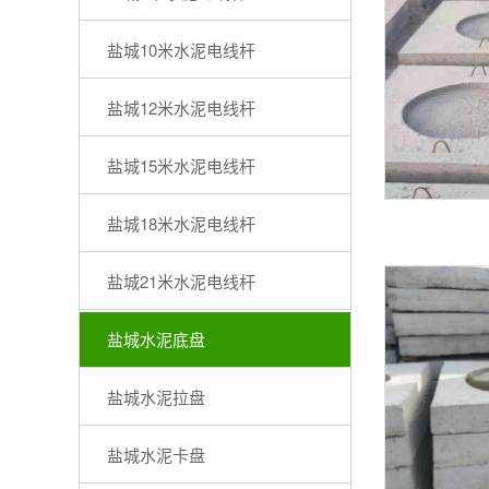
盐城10米水泥电线杆
盐城12米水泥电线杆
盐城15米水泥电线杆
盐城18米水泥电线杆
盐城21米水泥电线杆
盐城水泥底盘
盐城水泥拉盘
盐城水泥卡盘