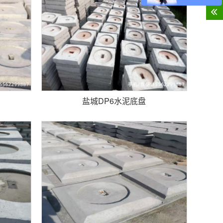
盐城DP6水泥底盘