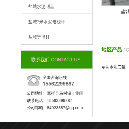
盐城水泥制品
盐城
盐城7米水泥电线杆
盐城等径杆
地区产品
/ 
联系我们
CONTACT US
亭湖水泥底盘
全国咨询热线
15562299887
公司地址：嘉祥县马村镇工业园
联系电话：15562299887
公司邮箱：84023887@qq.com