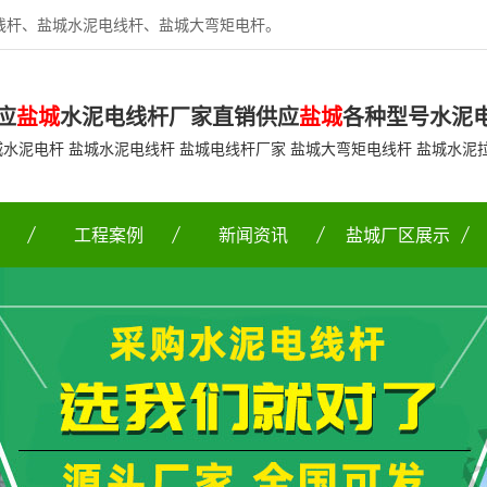
线杆、盐城水泥电线杆、盐城大弯矩电杆。
应
盐城
水泥电线杆厂家直销供应
盐城
各种型号水泥
城水泥电杆 盐城水泥电线杆 盐城电线杆厂家 盐城大弯矩电线杆 盐城水泥
工程案例
新闻资讯
盐城厂区展示