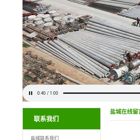
盐城在线留
联系我们
盐城联系我们