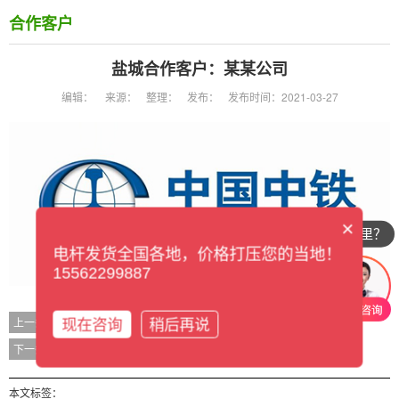
合作客户
盐城合作客户：某某公司
编辑：
来源：
整理：
发布：
发布时间：2021-03-27
×
你们公司在哪里？
电杆发货全国各地，价格打压您的当地！
15562299887
盐城合作客户：某某公司
上一条
现在咨询
稍后再说
盐城合作客户：某某公司
下一条
本文标签：