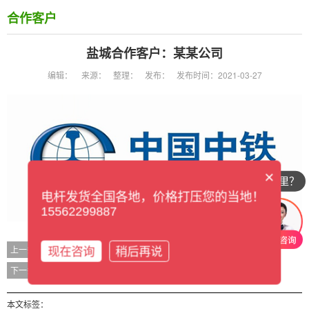
合作客户
盐城合作客户：某某公司
编辑：
来源：
整理：
发布：
发布时间：2021-03-27
×
你们公司在哪里？
电杆发货全国各地，价格打压您的当地！
15562299887
盐城合作客户：某某公司
上一条
现在咨询
稍后再说
盐城合作客户：某某公司
下一条
本文标签：