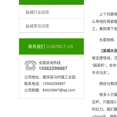
盐城行业动态
上个月跟电力公
么导线拉得紧
盐城常见问答
工，重则埋下
长度规格：从
联系我们
CONTACT US
【
盐城水
够支撑导线，又
全国咨询热线
“超高杆”。去
15562299887
半天功夫”。
公司地址：嘉祥县马村镇工业园
联系电话：15562299887
梢径与根径：
公司邮箱：84023887@qq.com
很多人只看长
压杆，只能挂2-
的拉力。我们嘉
±2mm内，避