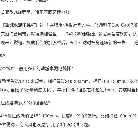
通型vs加强型，适配不同环境挑战
【
盐城水泥电线杆
】的“内在强度”也得对号入座。普通型用C30-C40混
东沿海台风带，就得选加强型——C40-C50混凝土+多层高强度钢筋，
现表面裂缝，换成我们的加强型后，五年回访时杆身还跟新的一样——这
&A
架空线路一般用多长的
盐城水泥电线杆
？
路优先选12-15米规格，梢径建议210-230mm、根径400-430m
0kV项目做了“批量精度优化”，每批杆的梢径误差不超过1mm，安装时
线路选多大的梢径合适？
kV低压线选梢径150-190mm、长度8-12米的就行。比如梢径190m
子立得稳，刮大风也没晃”，用了3年没出过问题。