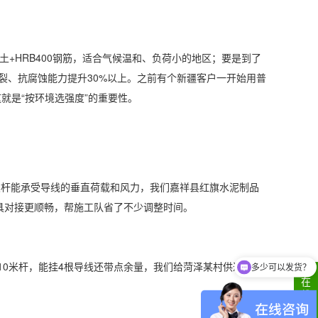
凝土+HRB400钢筋，适合气候温和、负荷小的地区；要是到了
抗裂、抗腐蚀能力提升30%以上。之前有个新疆客户一开始用普
就是“按环境选强度”的重要性。
m。这类杆能承受导线的垂直荷载和风力，我们嘉祥县红旗水泥制品
金具对接更顺畅，帮施工队省了不少调整时间。
多少可以发货？
m的10米杆，能挂4根导线还带点余量，我们给菏泽某村供过这规
你们公司在哪里？
在
线
客