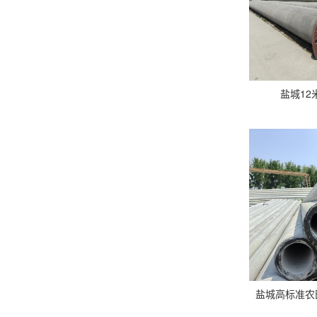
盐城12
盐城高标准农