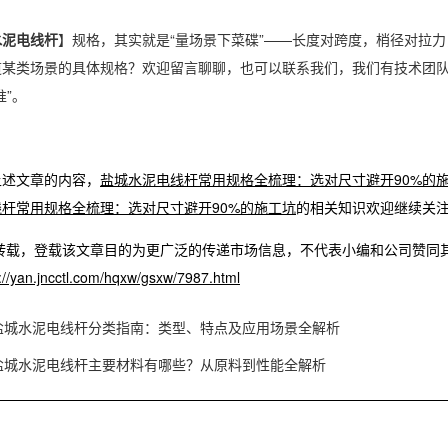
水泥电线杆
】规格，其实就是“量场景下菜碟”——长度对跨度，梢径对拉力
道某类场景的具体规格？欢迎留言聊聊，也可以联系我们，我们有技术团
准”。
述文章的内容，
盐城水泥电线杆常用规格全梳理：选对尺寸避开90%的
杆常用规格全梳理：选对尺寸避开90%的施工坑
的相关知识欢迎继续关
系转载，登载该文章目的为更广泛的传递市场信息，不代表小编和公司赞同
://yan.jncctl.com/hqxw/gsxw/7987.html
盐城水泥电线杆分类指南：类型、特点及应用场景全解析
盐城水泥电线杆主要材料有哪些？从原料到性能全解析