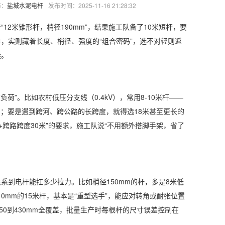
布：
盐城水泥电杆
发布时间：2025-11-16 21:28:32
米锥形杆，梢径190mm”，结果施工队备了10米短杆，要
，实则藏着长度、梢径、强度的“组合密码”，选不对轻则返
选。
”。比如农村低压分支线（0.4kV），常用8-10米杆——
风力；要是遇到跨河、跨公路的长跨度，就得选18米甚至更长的
米+跨路跨度30米”的要求，施工队说“不用额外搭脚手架，省了
到电杆能扛多少拉力。比如梢径150mm的杆，多是8米低
210mm的15米杆，基本是“重型选手”，能应对转角或耐张位置
50到430mm全覆盖，批量生产时每根杆的尺寸误差控制在