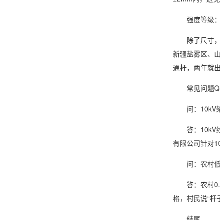
强度等级：普
除了尺寸，
新疆盐雾区、山
通杆，两年就出
常见问题Q
问：10kV
答：10kV线
有限公司针对1
问：农村低压
答：农村0.4
格，村民说“杆
结尾