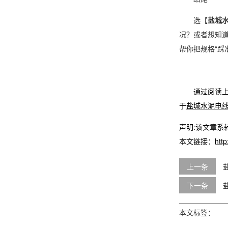
选【
盐城
况？或者想知
帮你把规格“踩
通过阅读上
于
盐城水泥电线
声明:该文章
本文链接：
http
上一条
下一条
本文标签：