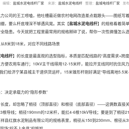
编辑：
盐城水泥电线杆厂家
来源：
盐城水泥电线杆
整理：
盐城电线杆厂家
发
司的王工唠嗑，他吐槽最近做农村电网改造差点栽跟头——图纸写着“12
绷绷，要么杆底埋深不够遇风晃。其实【
盐城水泥电线杆
】的规格看着简单
安全隐患。今天就把工程里最常用的规格掰碎了说，帮你一次性搞懂怎么
8米到18米，对应不同线路场景
泥电线杆
】的长度是最直观的选型指标，本质是匹配线路的“高度需求+跨度负荷
方便农用车通行；10kV主干线得用12-15米杆，能拉开支线同时抗住
年我们给济宁某县城主干道供货运杆，15米锥形杆刚好满足“导线离地5.5
决定承载力的“隐形参数”
度，却忽略了梢径（顶部直径）和根径（底部直径）——这俩数直接关系
3根导线；梢径190mm的12米杆，能扛4-6根10kV导线；要是到了梢径
祥县红旗水泥制品有限公司的规格表里，梢径从150到230mm、根径从3
免现场“拧不上金具”的尴尬。