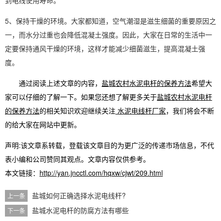
到电线使用寿命。
5、保持干燥的环境。大家都知道，空气潮湿是滋生细菌的重要原因之
一，而水分过重也会降低混凝土强度。因此，大家在日常的生活中一
定要保持通风干燥的环境，这样才能减少细菌滋生，提高混凝土强
度。
通过阅读上述文章的内容，
盐城农村水泥电杆的保养方法
希望大
家可以仔细的了解一下。如果您还想了解更多关于
盐城农村水泥电杆
的保养方法
的相关知识欢迎继续关注
水泥电线杆厂家
，我们将会不断
的给大家在网站中更新。
声明:该文章系转载，登载该文章目的为更广泛的传递市场信息，不代
表小编和公司赞同其观点。文章内容仅供参考。
本文链接：
http://yan.jncctl.com/hqxw/cjwt/209.html
盐城如何正确选择水泥电线杆?
上一条
盐城水泥电杆的防腐方法有哪些
下一条