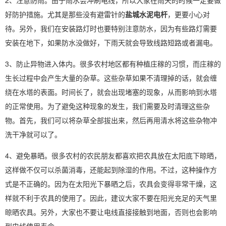
2、注意防雨。由于雨水会冲刷电线，所以大家在雨天的时候一定要做
好防护措施。尤其是那些没有避雷针的
盐城水泥电杆
，更要小心对
待。另外，我们在安装路灯时也要特别注意防水，因为有些路灯需要
安装在地下，如果防水没做好，下雨天就会导致线路短路或者漏电。
3、防止异物进入体内。很多农村地区都有种植庄稼的习惯，而庄稼的
生长过程中会产生大量的杂草。这些杂草如果不清理掉的话，就会缠
绕在水塔的表面。时间长了，就会出现堵塞的现象，从而影响到水塔
的正常使用。为了避免这种现象的发生，我们需要及时清理这些杂
物。首先，我们可以将杂草全部拔出来，然后再用清水将这些杂物冲
洗干净就可以了。
4、避免暴晒。很多农村的农民朋友都喜欢把农具放在太阳底下晾晒，
这样做不仅可以杀菌消毒，还能起到除湿的作用。不过，这种操作方
式是不正确的。因为在太阳光下暴晒之后，农具会变得非常干燥，这
样就不利于农具的使用了。因此，建议大家不要在阳光充足的天气里
晾晒农具。另外，大家也不要让电线直接接触到地面，否则也会影响