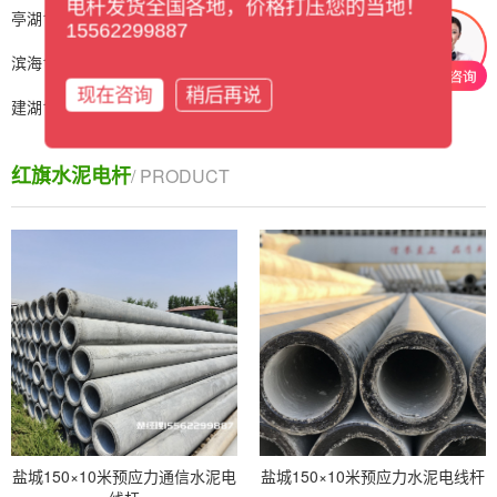
有没有现货？
电杆发货全国各地，价格打压您的当地！
亭湖10米水泥电杆
盐都10米水泥电杆
响水10米水泥电杆
15562299887
滨海10米水泥电杆
阜宁10米水泥电杆
射阳10米水泥电杆
现在咨询
稍后再说
建湖10米水泥电杆
东台10米水泥电杆
大丰10米水泥电杆
红旗水泥电杆
/ PRODUCT
盐城150×10米预应力通信水泥电
盐城150×10米预应力水泥电线杆