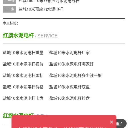
盐城190*10米非预应力水泥电线杆
上一条
盐城10米预应力水泥电杆
下一条
本文标签：
红旗水泥电杆
/ SERVICE
盐城10米水泥电杆重量
盐城10米水泥电杆厂家
盐城10米水泥电杆报价
盐城10米水泥电杆哪家好
盐城10米水泥电杆国标
盐城10米水泥电杆多少钱一根
盐城10米水泥电杆价格
盐城10米水泥电杆底盘
盐城10米水泥电杆卡盘
盐城10米水泥电杆拉盘
红旗水泥电杆
/ CITY
×
你们公司在哪里？