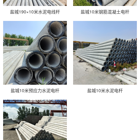
盐城190×10米水泥电线杆
盐城10米钢筋混凝土电杆
盐城10米预应力水泥电杆
盐城10米水泥电杆